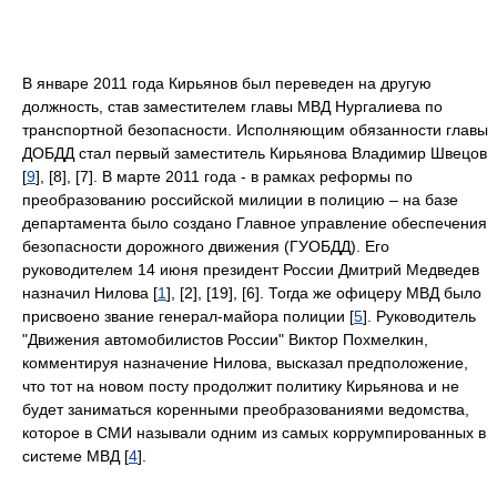
В январе 2011 года Кирьянов был переведен на другую
должность, став заместителем главы МВД Нургалиева по
транспортной безопасности. Исполняющим обязанности главы
ДОБДД стал первый заместитель Кирьянова Владимир Швецов
[
9
], [8], [7]. В марте 2011 года - в рамках реформы по
преобразованию российской милиции в полицию – на базе
департамента было создано Главное управление обеспечения
безопасности дорожного движения (ГУОБДД). Его
руководителем 14 июня президент России Дмитрий Медведев
назначил Нилова [
1
], [2], [19], [6]. Тогда же офицеру МВД было
присвоено звание генерал-майора полиции [
5
]. Руководитель
"Движения автомобилистов России" Виктор Похмелкин,
комментируя назначение Нилова, высказал предположение,
что тот на новом посту продолжит политику Кирьянова и не
будет заниматься коренными преобразованиями ведомства,
которое в СМИ называли одним из самых коррумпированных в
системе МВД [
4
].