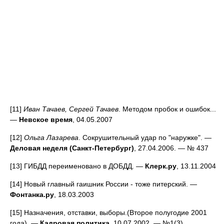
[11]
Иван Тачаев, Сергей Тачаев
. Методом пробок и ошибок...
—
Невское время
, 04.05.2007
[12]
Ольга Лазарева
. Сокрушительный удар по "наружке". —
Деловая неделя (Санкт-Петербург)
, 27.04.2006. — № 437
[13] ГИБДД переименовано в ДОБДД. —
Клерк.ру
, 13.11.2004
[14] Новый главный гаишник России - тоже питерский. —
Фонтанка.ру
, 18.03.2003
[15] Назначения, отставки, выборы.(Второе полугодие 2001
года). —
Кадровая политика
, 10.07.2002. — №1(3)